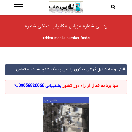
ردیابی شماره موبایل مکانیاب مخفی شماره
Hidden mobile number finder
برنامه کنترل گوشی دیگران ردیابی پیامک شنود شبکه اجتماعی
/
تنها برنامه فعال از راه دور کشور
پشتیبانی
09056820066
📞