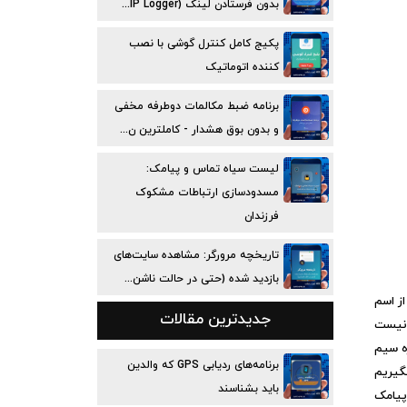
بدون فرستادن لینک (IP Logger...
پکیج کامل کنترل گوشی با نصب
کننده اتوماتیک
برنامه ضبط مکالمات دوطرفه مخفی
و بدون بوق هشدار - کاملترین ن...
لیست سیاه تماس و پیامک:
مسدودسازی ارتباطات مشکوک
فرزندان
تاریخچه مرورگر: مشاهده سایت‌های
بازدید شده (حتی در حالت ناشن...
ز اسم
جدیدترین مقالات
 نیست
ه سیم
برنامه‌های ردیابی GPS که والدین
گیریم
باید بشناسند
پیامک