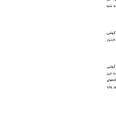
ه شما
 گوشی
ختیار
 گوشی
د این
ه‌های
 وارد