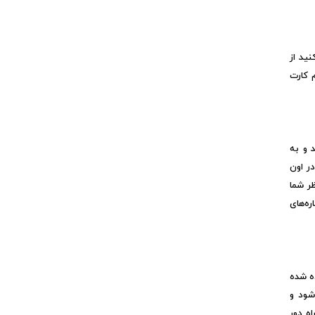
ید از
 کارت
 و به
ر اون
ر شما
ه‌های
ه شده
شود و
ه دور