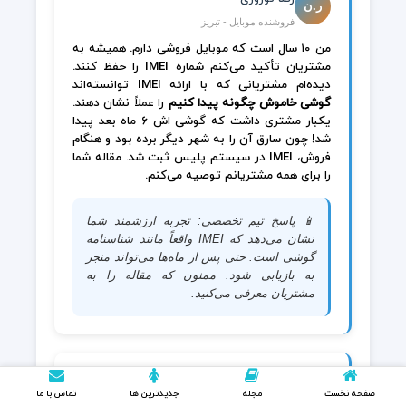
ر.ن
فروشنده موبایل - تبریز
من ۱۰ سال است که موبایل فروشی دارم. همیشه به
مشتریان تأکید می‌کنم شماره IMEI را حفظ کنند.
دیده‌ام مشتریانی که با ارائه IMEI توانسته‌اند
گوشی خاموش چگونه پیدا کنیم
را عملاً نشان دهند.
یکبار مشتری داشت که گوشی اش ۶ ماه بعد پیدا
شد! چون سارق آن را به شهر دیگر برده بود و هنگام
فروش، IMEI در سیستم پلیس ثبت شد. مقاله شما
را برای همه مشتریانم توصیه می‌کنم.
📱 پاسخ تیم تخصصی: تجربه ارزشمند شما
نشان می‌دهد که IMEI واقعاً مانند شناسنامه
گوشی است. حتی پس از ماه‌ها می‌تواند منجر
به بازیابی شود. ممنون که مقاله را به
مشتریان معرفی می‌کنید.
نازنین شریفی
صفحه نخست
مجله
جدیدترین ها
تماس با ما
ن.ش