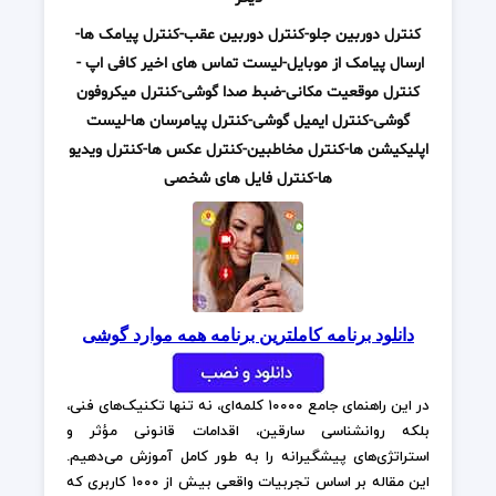
کنترل دوربین جلو-کنترل دوربین عقب-کنترل پیامک ها-
ارسال پیامک از موبایل-لیست تماس های اخیر کافی اپ - ​
کنترل موقعیت مکانی-ضبط صدا گوشی-کنترل میکروفون
گوشی-کنترل ایمیل گوشی-کنترل پیامرسان ها-لیست
اپلیکیشن ها-کنترل مخاطبین-کنترل عکس ها-کنترل ویدیو
ها-کنترل فایل های شخصی
دانلود برنامه کاملترین برنامه همه موارد گوشی
در این راهنمای جامع ۱۰۰۰۰ کلمه‌ای، نه تنها تکنیک‌های فنی،
بلکه روانشناسی سارقین، اقدامات قانونی مؤثر و
استراتژی‌های پیشگیرانه را به طور کامل آموزش می‌دهیم.
این مقاله بر اساس تجربیات واقعی بیش از ۱۰۰۰ کاربری که