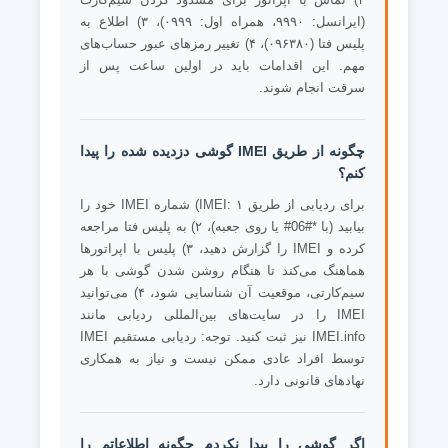
(ایرانسل: ۹۹۹۰، همراه اول: ۰۹۹۹)، ۳) اطلاع به
پلیس فتا (۰۹۶۳۸۰)، ۴) تغییر رمزهای عبور حساب‌های
مهم. این اقدامات باید در اولین ساعت پس از
سرقت انجام شوند.
چگونه از طریق IMEI گوشی دزدیده شده را پیدا
کنم؟
برای ردیابی از طریق IMEI: ۱) شماره IMEI خود را
بیابید (با *#06# یا روی جعبه)، ۲) به پلیس فتا مراجعه
کرده و IMEI را گزارش دهید، ۳) پلیس با اپراتورها
هماهنگ می‌کند تا هنگام روشن شدن گوشی با هر
سیم‌کارتی، موقعیت آن شناسایی شود، ۴) می‌توانید
IMEI را در سایت‌های بین‌المللی ردیابی مانند
IMEI.info نیز ثبت کنید. توجه: ردیابی مستقیم IMEI
توسط افراد عادی ممکن نیست و نیاز به همکاری
نهادهای قانونی دارد.
اگر گوشی را پیدا نکردم چگونه اطلاعاتم را