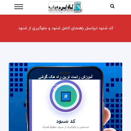
کد شنود ایرانسل راهنمای کامل شنود و جلوگیری از شنود