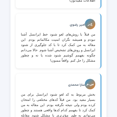
اطلاعات مفیدتون!
ع.ر
امیر رضوی
من قبلاً با روش‌های لغو شنود خط ایرانسل آشنا
نبودم و همیشه نگران امنیت مکالماتم بودم. این
مقاله به من کمک کرد تا با کد جلوگیری از شنود
ایرانسل و روش‌های تشخیص آشنا شوم. حالا می‌دانم
چگونه بفهمم گوشیم شنود شده یا نه و چطور
مشکل را حل کنم. واقعاً ممنون!
س.م
سارا محمدی
بخش مربوط به کد لغو شنود ایرانسل برای من
بسیار مفید بود. من قبلاً کدهای مختلفی را امتحان
کرده بودم ولی نتیجه نگرفته بودم. این مقاله به من
کمک کرد تا بفهمم کدام کدها واقعی هستند و چطور
می‌توانم به طور مؤثرتری با مشکل شنود مقابله