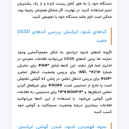
دستگاه خود را به طور کامل ریست کرده و از یک پشتیبان
تمیز استفاده کنید. در نهایت، اگر مشکل همچنان پابرجا بود،
ممکن است لازم باشد دستگاه خود را تعویض کنید.
کدهای شنود ایرانسل: بررسی کدهای USSD
مفید
اگرچه کدهای شنود ایرانسل به شکل معجزه‌آسایی وجود
ندارند، اما برخی کدهای USSD می‌توانند اطلاعات مفیدی در
اختیار شما قرار دهند. این کدها شامل *#06# برای نمایش
شماره IMEI، *#21# برای بررسی وضعیت انتقال تماس،
*#62# برای بررسی انتقال تماس در زمانی که گوشی خاموش
است یا خارج از دسترس است، ##002# برای غیرفعال کردن
تمامی انتقال‌ها، و *#*#4636#*#* برای دسترسی به اطلاعات
فنی گوشی می‌شود. با استفاده از این کدها می‌توانید
اطلاعات بیشتری درباره وضعیت سیم‌کارت و گوشی خود
کسب کنید.
نحوه فهمیدن شنود شدن گوشی ایرانسل: