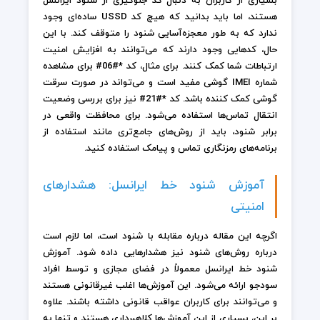
بسیاری از کاربران به دنبال کد جلوگیری از شنود ایرانسل
هستند، اما باید بدانید که هیچ کد USSD ساده‌ای وجود
ندارد که به طور معجزه‌آسایی شنود را متوقف کند. با این
حال، کدهایی وجود دارند که می‌توانند به افزایش امنیت
ارتباطات شما کمک کنند. برای مثال، کد *#06# برای مشاهده
شماره IMEI گوشی مفید است و می‌تواند در صورت سرقت
گوشی کمک کننده باشد. کد *#21# نیز برای بررسی وضعیت
انتقال تماس‌ها استفاده می‌شود. برای محافظت واقعی در
برابر شنود، باید از روش‌های جامع‌تری مانند استفاده از
برنامه‌های رمزنگاری تماس و پیامک استفاده کنید.
آموزش شنود خط ایرانسل: هشدارهای
امنیتی
اگرچه این مقاله درباره مقابله با شنود است، اما لازم است
درباره روش‌های شنود نیز هشدارهایی داده شود. آموزش
شنود خط ایرانسل معمولاً در فضای مجازی و توسط افراد
سودجو ارائه می‌شود. این آموزش‌ها اغلب غیرقانونی هستند
و می‌توانند برای کاربران عواقب قانونی داشته باشند. علاوه
بر این، بسیاری از این آموزش‌ها کلاهبرداری هستند و تنها به