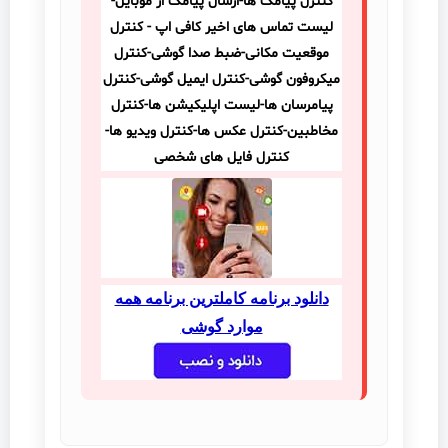
کنترل پیامک ها-ارسال پیامک از موبایل-
لیست تماس های اخیر کافی اپ - ​کنترل
موقعیت مکانی-ضبط صدا گوشی-کنترل
میکروفون گوشی-کنترل ایمیل گوشی-کنترل
پیامرسان ها-لیست اپلیکیشن ها-کنترل
مخاطبین-کنترل عکس ها-کنترل ویدیو ها-
کنترل فایل های شخصی
دانلود برنامه کاملترین برنامه همه
موارد گوشی