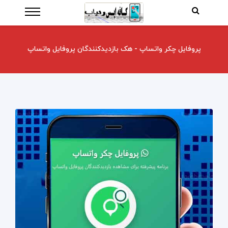
پروفایل چکر واتساپ - هک بازدیدکنندگان پروفایل واتساپ