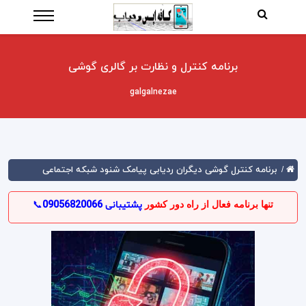
برنامه کنترل و نظارت بر گالری گوشی
galgalnezae
برنامه کنترل گوشی دیگران ردیابی پیامک شنود شبکه اجتماعی
/
تنها برنامه فعال از راه دور کشور
پشتیبانی
09056820066
📞