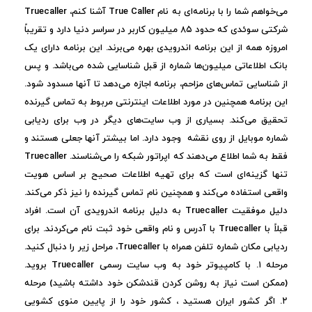
می‌خواهم شما را با برنامه‌ای به نام True Caller آشنا کنم، Truecaller
شرکتی سوئدی که حدود ۸۵ میلیون کاربر در سراسر دنیا دارد و تقریباً
امروزه همه از این برنامه اندرویدی بهره می‌برند. این برنامه دارای یک
بانک اطلاعاتی میلیون‌ها شماره از قبل شناسایی شده می‌باشد. و پس
از شناسایی تماس‌های مزاحم، برنامه اجازه می‌دهد تا آنها مسدود شود.
این برنامه همچنین در مورد اطلاعات اینترنتی مربوط به تماس گیرنده
تحقیق می‌کند. بسیاری از وب سایت‌های دیگر در وب برای ردیابی
شماره موبایل از روی نقشه وجود دارد. اما بیشتر آنها جعلی هستند و
فقط به شما اطلاع می‌دهند که اپراتور شبکه را می‌شناسند. Truecaller
تنها گزینه‌ای است که برای تهیه اطلاعات صحیح بر اساس هویت
واقعی استفاده می‌کند و همچنین نام تماس گیرنده را نیز ذکر می‌کند.
دلیل موفقیت Truecaller به دلیل برنامه اندرویدی آن است. افراد
قبلاً با Truecaller با آدرس و نام واقعی خود ثبت نام می‌کردند. برای
ردیابی مکان شماره تلفن همراه با Truecaller، مراحل زیر را دنبال کنید.
مرحله ۱. با کامپیوتر خود به وب سایت رسمی Truecaller بروید.
(ممکن است نیاز به روشن کردن قندشکن خود داشته باشید) مرحله
۲. اگر کشور ایران هستید ، کشور خود را از پایین منوی کشویی