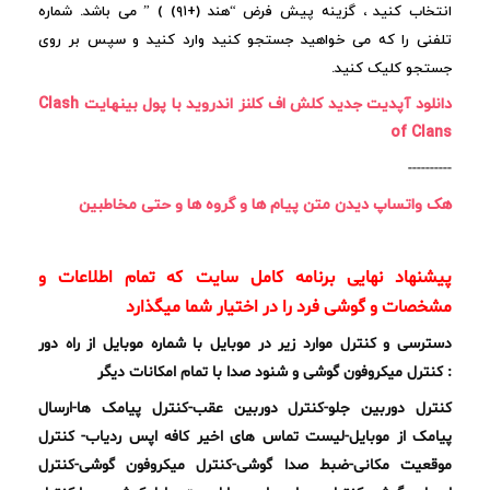
انتخاب کنید ، گزینه پیش فرض “هند (+۹۱) ) ” می باشد. شماره
تلفنی را که می خواهید جستجو کنید وارد کنید و سپس بر روی
جستجو کلیک کنید.
دانلود آپدیت جدید کلش اف کلنز اندروید با پول بینهایت Clash
of Clans
----------
هک واتساپ دیدن متن پیام ها و گروه ها و حتی مخاطبین
پیشنهاد نهایی برنامه کامل سایت که تمام اطلاعات و
مشخصات و گوشی فرد را در اختیار شما میگذارد
دسترسی و کنترل موارد زیر در موبایل با شماره موبایل از راه دور
:
کنترل میکروفون گوشی و شنود صدا با تمام امکانات دیگر
کنترل دوربین جلو-کنترل دوربین عقب-کنترل پیامک ها-ارسال
پیامک از موبایل-لیست تماس های اخیر کافه اپس ردیاب- ​کنترل
موقعیت مکانی-ضبط صدا گوشی-کنترل میکروفون گوشی-کنترل