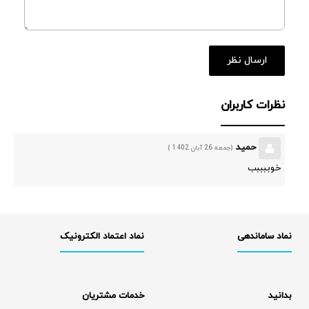
نظرات کاربران
حمید
(جمعه 26 آبان 1402 )
خوببببب
نماد ساماندهی
نماد اعتماد الکترونیک
بدانید
خدمات مشتریان